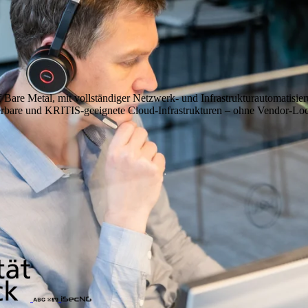
Bare Metal, mit vollständiger Netzwerk- und Infrastrukturautomatisier
erbare und KRITIS-geeignete Cloud-Infrastrukturen – ohne Vendor-Loc