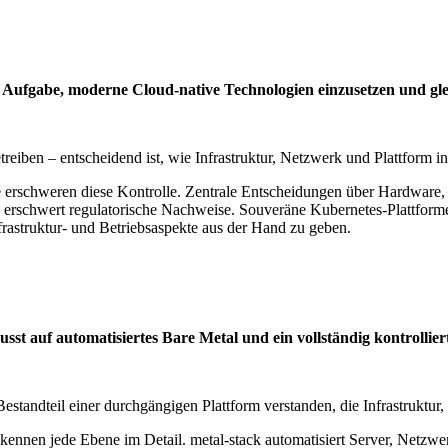
Aufgabe, moderne Cloud-native Technologien einzusetzen und glei
reiben – entscheidend ist, wie Infrastruktur, Netzwerk und Plattform i
 erschweren diese Kontrolle. Zentrale Entscheidungen über Hardware, 
nd erschwert regulatorische Nachweise. Souveräne Kubernetes-Plattform
frastruktur- und Betriebsaspekte aus der Hand zu geben.
sst auf automatisiertes Bare Metal und ein vollständig kontrolli
r Bestandteil einer durchgängigen Plattform verstanden, die Infrastruktu
 kennen jede Ebene im Detail. metal-stack automatisiert Server, Netzwe