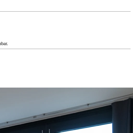
nbar.