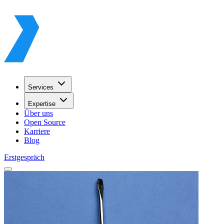
Services
Expertise
Über uns
Open Source
Karriere
Blog
Erstgespräch