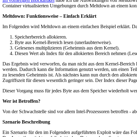
Im vorherigen Blockartikel
habe ich die Auswirkungen von Meltdown u
Container virtualisierten Umgebungen durch Meltdown an einem konkre
Meltdown: Funktionsweise – Einfach Erklärt
Im Folgenden wird Meltdown an einem einfachen Beispiel erklärt. Dab
Speicherbereich allokieren.
Byte aus Kernel-Bereich lesen (unerlaubterweise).
Gelesenes multiplizieren (Geheimnis aus dem Kernel).
Diesen Wert als Index für den allokierten Bereich nehmen (Les
Das Ergebnis wird verworfen, da man nicht aus dem Kernel-Bereich le
werden. Dadurch kann die Information genutzt werden, um einen Teil 
zu lesenden Geheimnis ist. Als nächstes kann nun durch den allokierte
Zugriffszeit für diesen wesentlich geringer sein. Der Index dieser Pag
Dieser Vorgang muss für jedes Byte aus dem Speicher wiederholt we
Wer ist Betroffen?
Von der Schwachstelle sind vor allem Intel-Prozessoren betroffen - 
Szenario Beschreibung
Ein Szenario für den im Folgenden aufgeführten Exploit wäre das Folg