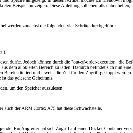
nd Spectre aufgezeigt. In diesem Artikel möchte ich Meltdown möglich
ten Beispiel aufzeigen. Diese Anleitung soll ebenfalls dabei helfen, 
ei werden zunächst die folgenden vier Schritte durchgeführt:
en).
sen durfte. Jedoch können durch die "out-of-order-execution" die Bef
aus dem allokierten Bereich zu laden. Dadurch befindet sich nun eine 
n Bereich iteriert und jeweils die Zeit für den Zugriff gestoppt werden
e ist das gelesene Geheimnis.
rden, um den Speicher auszulesen.
aber auch der ARM Cortex A75 hat diese Schwachstelle.
ende: Ein Angreifer hat sich Zugriff auf einen Docker-Container versc