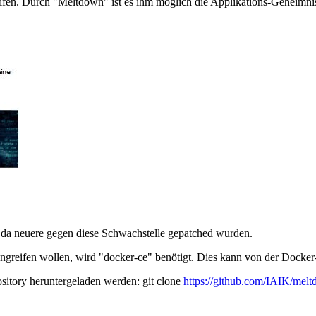
reifen. Durch "Meltdown" ist es ihm möglich die Applikations-Geheim
t, da neuere gegen diese Schwachstelle gepatched wurden.
greifen wollen, wird "docker-ce" benötigt. Dies kann von der Docker-
itory heruntergeladen werden: git clone
https://github.com/IAIK/melt