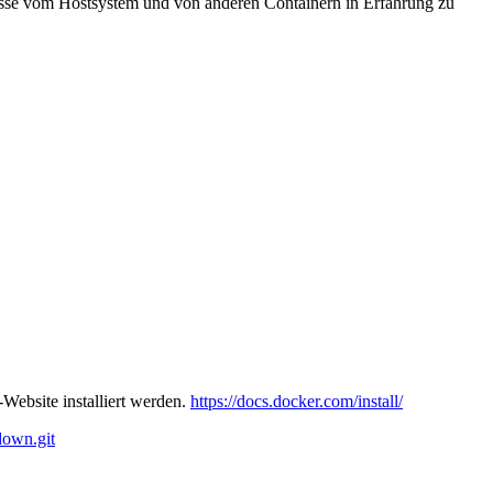
nisse vom Hostsystem und von anderen Containern in Erfahrung zu
Website installiert werden.
https://docs.docker.com/install/
down.git