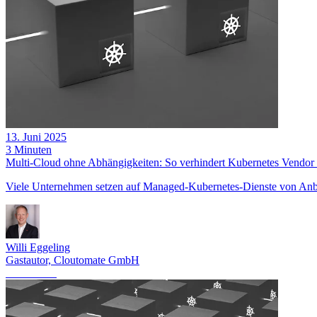
13. Juni 2025
3 Minuten
Multi-Cloud ohne Abhängigkeiten: So verhindert Kubernetes Vendor
Viele Unternehmen setzen auf Managed-Kubernetes-Dienste von Anbi
Willi Eggeling
Gastautor, Cloutomate GmbH
Kubernetes