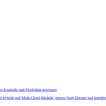
n Kontrolle und Flexibilität gewinnen
ybride und Multi-Cloud-Modelle, nutzen SaaS-Dienste und betreiben 